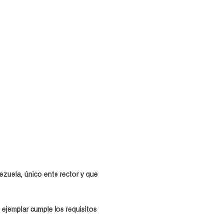
ezuela, ú
nico ente rector y que
u ejemplar
cumple
los requisitos